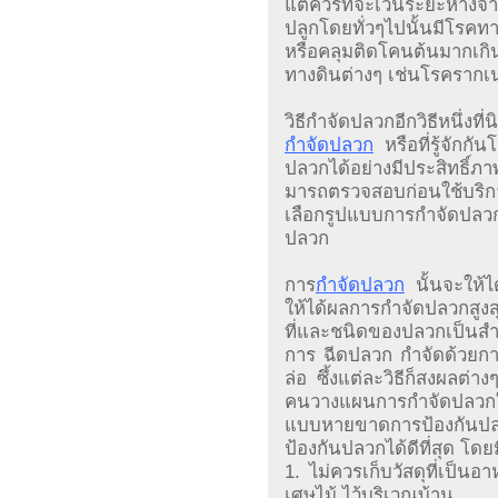
แต่ควรที่จะเว้นระยะห่า
ปลูกโดยทั่วๆไปนั้นมีโรคท
หรือคลุมติดโคนต้นมากเก
ทางดินต่างๆ เช่นโรครากเน
วิธีกำจัดปลวกอีกวิธีหนึ่งท
กำจัดปลวก
หรือที่รู้จักก
ปลวกได้อย่างมีประสิทธิ์ภ
มารถตรวจสอบก่อนใช้บริก
เลือกรูปแบบการกำจัดปลวก 
ปลวก
การ
กำจัดปลวก
นั้นจะให้ได
ให้ได้ผลการกำจัดปลวกสูงสุ
ที่และชนิดของปลวกเป็นสำ
การ ฉีดปลวก กำจัดด้วยการ
ล่อ ซึ้งแต่ละวิธีก็สงผลต
คนวางแผนการกำจัดปลวกให
แบบหายขาดการป้องกันปลวก 
ป้องกันปลวกได้ดีที่สุด โดยมี
1. ไม่ควรเก็บวัสดุที่เป็
เศษไม้ ไว้บริเวณบ้าน