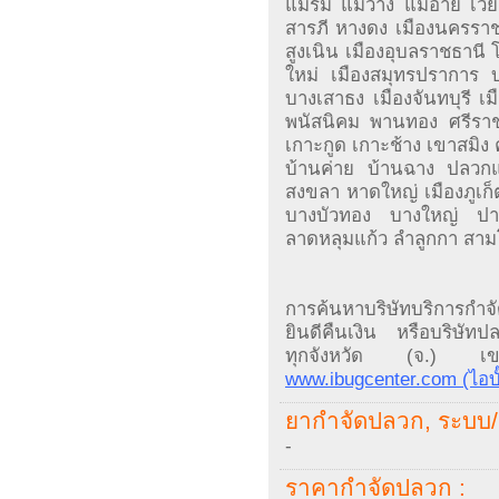
แม่ริม แม่วาง แม่อาย เว
สารภี หางดง เมืองนครราชส
สูงเนิน เมืองอุบลราชธานี 
ใหม่ เมืองสมุทรปราการ 
บางเสาธง เมืองจันทบุรี เม
พนัสนิคม พานทอง ศรีราช
เกาะกูด เกาะช้าง เขาสมิง
บ้านค่าย บ้านฉาง ปลวกแ
สงขลา หาดใหญ่ เมืองภูเก็
บางบัวทอง บางใหญ่ ปาก
ลาดหลุมแก้ว ลำลูกกา สาม
การค้นหาบริษัทบริการกำจ
ยินดีคืนเงิน หรือบริษัทปลวก
ทุกจังหวัด (จ.) เขต
www.ibugcenter.com (ไอบ
ยากำจัดปลวก, ระบบ/ 
-
ราคากำจัดปลวก :