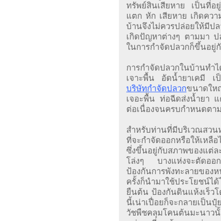
ทรัพย์สินเสียหาย เป็นที่อ
แตก หัก เสียหาย เกิดควา
บ้านจึงไม่ควรปล่อยให้มีปล
เกิดปัญหาต่างๆ ตามมา ปลว
ในการกำจัดปลวกก็ขึ้นอยู
การกำจัดปลวกในบ้านทำได
เจาะพื้น อัดน้ำยาเคมี เป
บริษัทกำจัดปลวก
ขนาดใหญ่
เจอะพื้น ท่อฉีดส่งน้ำยา แ
ต่อเนื่องจนครบกำหนดตามแผ
สำหรับท่านที่มีบริเวณสวน
ที่จะกำจัดออกหรือให้เหลือ
ซึ่งขึ้นอยู่กับสภาพของ
โล่งๆ บางแห่งจะตัดออกเฉพ
ป้องกันการพังทะลายของหน
ครั้งก็นำมาใช้ประโยชน์ไ
ยืนต้น ป้องกันดินแห้งเร็ว
นี้เน่าเปื่อยก็จะกลายเป็นป
วัชพืชคลุมโคนต้นมะนาวนั