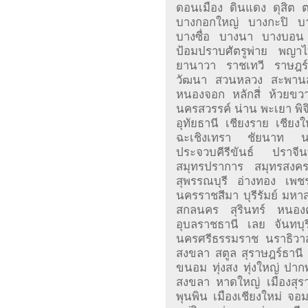
ดอนเมือง ดินแดง ดุสิต ตล
บางกอกใหญ่ บางกะปิ 
บางซื่อ บางนา บางบอน 
ป้อมปราบศัตรูพ่าย พญา
ยานาวา ราชเทวี ราษฎร์
วัฒนา สวนหลวง สะพานส
หนองจอก หลักสี่ ห้วยข
นครสวรรค์ น่าน พะเยา พิจ
อุทัยธานี เชียงราย เชียง
ฉะเชิงเทรา ชัยนาท 
ประจวบคีรีขันธ์ ปราจี
สมุทรปราการ สมุทรสงครา
สุพรรณบุรี อ่างทอง เพช
นครราชสีมา บุรีรัมย์ มห
สกลนคร สุรินทร์ หนอง
อุบลราชธานี เลย จันทบุ
นครศรีธรรมราช นราธิวาส
สงขลา สตูล สุราษฎร์ธาน
ขนอม ทุ่งสง ทุ่งใหญ่ ปาก
สงขลา หาดใหญ่ เมืองสุร
พุนพิน เมืองเชียงใหม่ จ